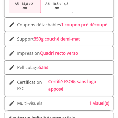
A5 - 14,8 x 21
A6 - 10,5 x 14,8
cm
cm
Coupons détachables
1 coupon pré-découpé
Support
350g couché demi-mat
Impression
Quadri recto verso
Pelliculage
Sans
Certifié FSC®, sans logo
Certification
FSC
apposé
Multi-visuels
1 visuel(s)
Ajoutez un intitulé à votre article