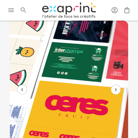
Exaprint
/
Flyer, brochure
/
Flyers
/
Flyer coupons
et dépliant
détachables