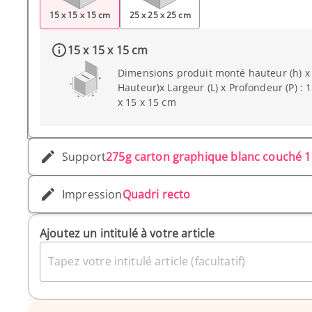
15 x 15 x 15 cm
25 x 25 x 25 cm
15 x 15 x 15 cm
Dimensions produit monté hauteur (h) x
Hauteur)x Largeur (L) x Profondeur (P) : 15
x 15 x 15 cm
Support
275g carton graphique blanc couché 1
Impression
Quadri recto
Ajoutez un intitulé à votre article
Tapez votre intitulé article (facultatif)