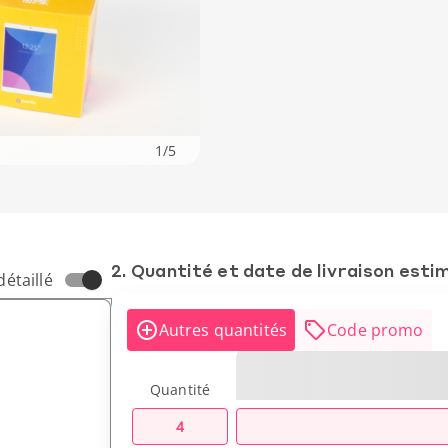
1
/
5
2. Quantité et date de livraison esti
détaillé
Autres quantités
Code promo
Quantité
4