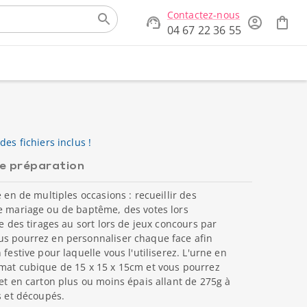
Contactez-nous
04 67 22 36 55
des fichiers inclus !
de préparation
e en de multiples occasions : recueillir des
de mariage ou de baptême, des votes lors
re des tirages au sort lors de jeux concours par
us pourrez en personnaliser chaque face afin
festive pour laquelle vous l'utiliserez. L'urne en
rmat cubique de 15 x 15 x 15cm et vous pourrez
 et en carton plus ou moins épais allant de 275g à
s et découpés.