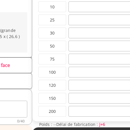
10
25
 (grande
30
 x ( 26,6 )
50
75
 face
100
120
150
200
0
/
40
Poids :
--
Délai de fabrication :
j+6