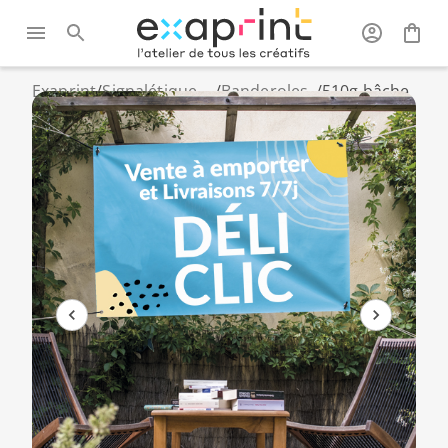
Exaprint
/
Signalétique
/
Banderoles
/
510g bâche
et grand
publicitaires
enduite PVC
format