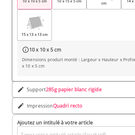
10 x 10 x 5 cm
10 x 15 x 5 cm
14 x
cm
15 x 13 x 13 cm
10 x 10 x 5 cm
Dimensions produit monté : Largeur x Hauteur x Profo
x 10 x 5 cm
Support
285g papier blanc rigide
Impression
Quadri recto
Ajoutez un intitulé à votre article
Tapez votre intitulé article (facultatif)