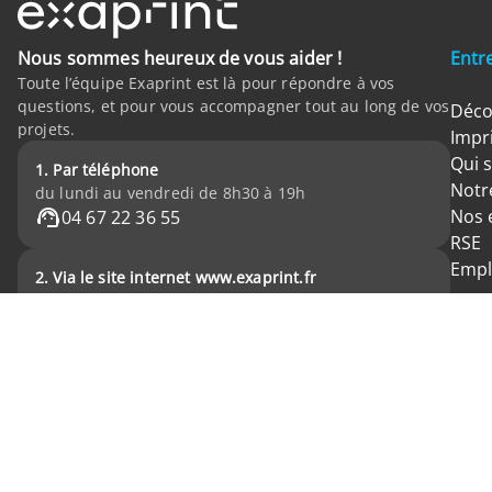
Nous sommes heureux de vous aider !
Entr
Toute l’équipe Exaprint est là pour répondre à vos
questions, et pour vous accompagner tout au long de vos
Déco
projets.
Impr
Qui 
1. Par téléphone
Notre
du lundi au vendredi de 8h30 à 19h
Nos 
04 67 22 36 55
RSE
Empl
2. Via le site internet www.exaprint.fr
24h/24 et 7j/7
FAQ
Formulaire
Tous les prix indiqués sont hors taxes (H.T.) - Livraison France continental