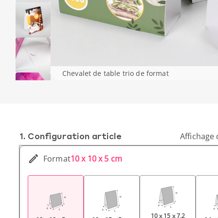
Chevalet de table trio de format
1. Conf­iguration article
Affichage 
Format
10 x 10 x 5 cm
10 x 15 x 7,2