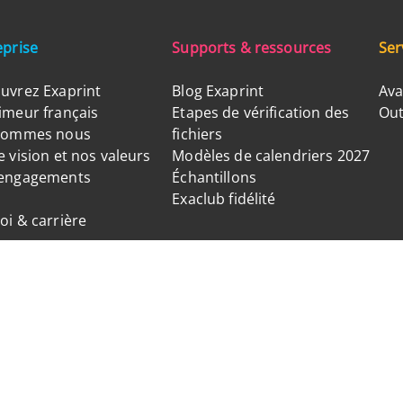
eprise
Supports & ressources
Ser
uvrez Exaprint
Blog Exaprint
Ava
imeur français
Etapes de vérification des
Out
sommes nous
fichiers
 vision et nos valeurs
Modèles de calendriers 2027
engagements
Échantillons
Exaclub fidélité
oi & carrière
Suivez nous sur les réseaux sociaux
e. Exaprint est une marque de Exagroup SAS, a Cimpress Company. SAS au capital