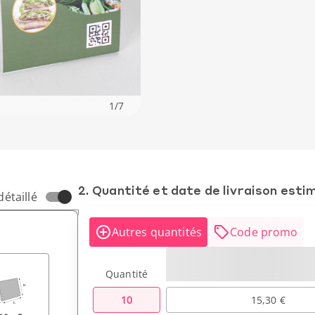
1
/
7
2. Quantité et date de livraison esti
détaillé
Autres quantités
Code promo
Quantité
10
15,30 €