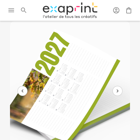
Exaprint
/
Papeterie
/
Calendriers
/
Calendrier
publicitaires
souple