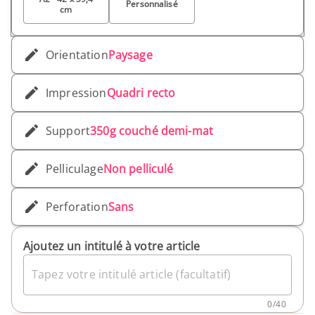
Personnalisé
cm
Orientation
Paysage
Impression
Quadri recto
Support
350g couché demi-mat
Pelliculage
Non pelliculé
Perforation
Sans
Ajoutez un intitulé à votre article
Tapez votre intitulé article (facultatif)
0
/
40