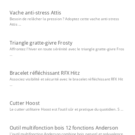
Vache anti-stress Attis
Besoin de relâcher la pression ? Adoptez cette vache anti-stress
Attis ...
Triangle gratte-givre Frosty
Affrontez l'hiver en toute sérénité avec le triangle gratte-givre Fros
...
Bracelet réfléchissant RFX Hitz
Associez visibilité et sécurité avec le bracelet réfléchissant RFX Hit
...
Cutter Hoost
Le cutter utilitaire Hoost est l’outil sûr et pratique du quotidien. S ...
Outil multifonction bois 12 fonctions Anderson
L’outil multifonction Anderson combine bois naturel et polyvalence.