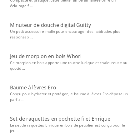
Compacte et pratique, cette petite lampe aimantée offre un
éclairage f ...
Minuteur de douche digital Guitty
Un petit accessoire malin pour encourager des habitudes plus
responsab ...
Jeu de morpion en bois Whorl
Ce morpion en bois apporte une touche ludique et chaleureuse au
quotid ...
Baume à lèvres Ero
Conçu pour hydrater et protéger, le baume à lèvres Ero dépose un
parfu ...
Set de raquettes en pochette filet Enrique
Le set de raquettes Enrique en bois de peuplier est conçu pour le
jeu ...