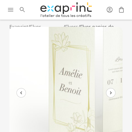
Exaprint
/
Flyer,
/
Flyers
/
Flyer papier de
brochure et
création et texturé
dépliant