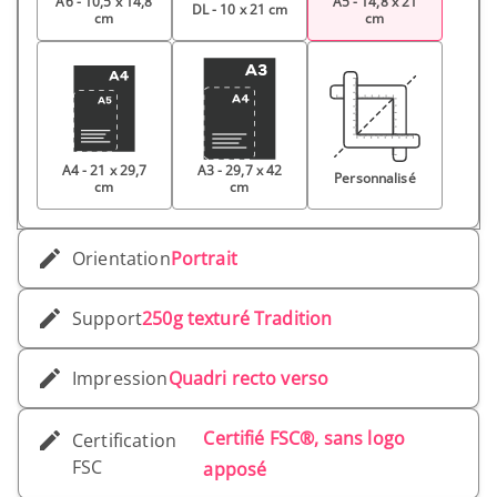
A6 - 10,5 x 14,8
A5 - 14,8 x 21
DL - 10 x 21 cm
cm
cm
A4 - 21 x 29,7
A3 - 29,7 x 42
Personnalisé
cm
cm
Orientation
Portrait
Support
250g texturé Tradition
Impression
Quadri recto verso
Certifié FSC®, sans logo
Certification
FSC
apposé