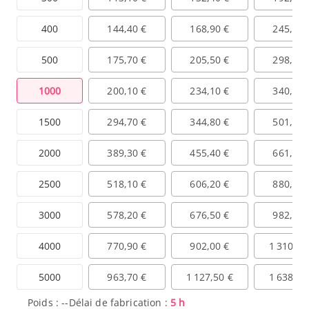
400
144,40 €
168,90 €
245,50 
500
175,70 €
205,50 €
298,60 
1000
200,10 €
234,10 €
340,20 
1500
294,70 €
344,80 €
501,00 
2000
389,30 €
455,40 €
661,70 
2500
518,10 €
606,20 €
880,80 
3000
578,20 €
676,50 €
982,90 
4000
770,90 €
902,00 €
1 310,60
5000
963,70 €
1 127,50 €
1 638,20
Poids :
--
Délai de fabrication :
5 h