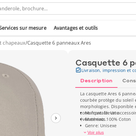
Services sur mesure
Avantages et outils
et chapeaux
/
Casquette 6 panneaux Ares
Casquette 6 
Livraison, impression et co
Description
Cons
La casquette Ares 6 pannea
courbée protège du soleil 
morphologies. Disponible en
zone frontale. Un accessoi
Marque: Elevate
événements.
Matériau: 100% Coton
Genre: Unisexe
Poids unitaire: 48 g
Voir plus