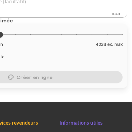
 (facultatif)
0
/
40
timée
in
4 233 ex. max
ble
Créer en ligne
vices revendeurs
Informations utiles