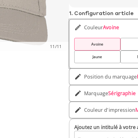
1. Conf­iguration article
Couleur
Avoine
Avoine
11
/
11
Jaune
Position du marquage
Marquage
Sérigraphie
Couleur d'impression
Ajoutez un intitulé à votre 