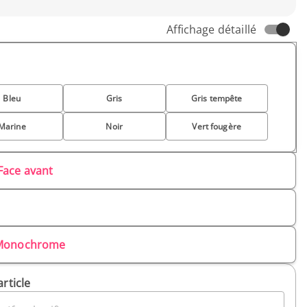
Affichage détaillé
Bleu
Gris
Gris tempête
Marine
Noir
Vert fougère
Face avant
Monochrome
article