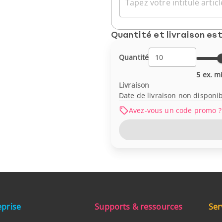
Tapez votre intitulé article
Quantité et livraison es
Quantité
5 ex. m
Livraison
Date de livraison non disponi
Avez-vous un code promo ?
eprise
Supports & ressources
Ser