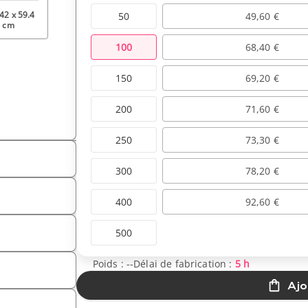
 42 x 59.4
50
49,60 €
cm
100
68,40 €
150
69,20 €
200
71,60 €
250
73,30 €
300
78,20 €
400
92,60 €
500
Poids :
--
Délai de fabrication :
5 h
Ajo