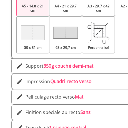
A5 - 14.8 x 21
A4 - 21 x 29.7
A3 - 29.7 x 42
A2 -
cm
cm
cm
50 x 31 cm
63 x 29,7 cm
Personnalisé
Support
350g couché demi-mat
Impression
Quadri recto verso
Pelliculage recto verso
Mat
Finition spéciale au recto
Sans
Type de pli
1 rainage central