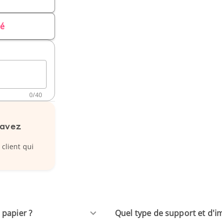
sé
0
/
40
 avez
 client qui
 papier ?
Quel type de support et d'im