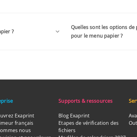
Quelles sont les options de p
pier ?
pour le menu papier ?
eprise
Supports & ressources
Ser
uvrez Exaprint
Blog Exaprint
Ava
imeur français
Etapes de vérification des
Out
sommes nous
fichiers