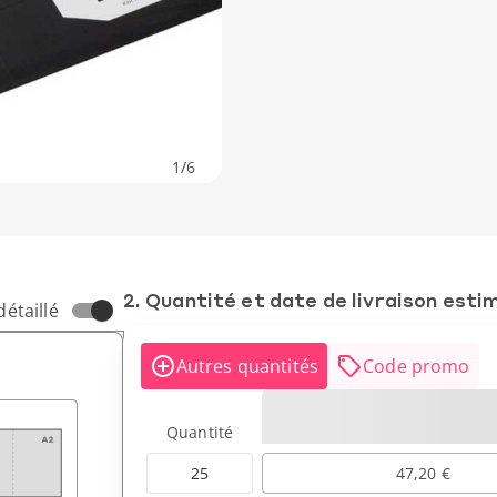
1
/
6
2. Quantité et date de livraison esti
détaillé
Autres quantités
Code promo
Quantité
25
47,20 €