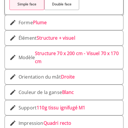
Simple face
Double face
Forme
Plume
Élément
Structure + visuel
Structure 70 x 200 cm - Visuel 70 x 170
Modèle
cm
Orientation du mât
Droite
Couleur de la ganse
Blanc
Support
110g tissu ignifugé M1
Impression
Quadri recto