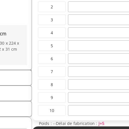
2
3
4
 cm
30 x 224 x
5
2 x 31 cm
6
7
8
9
10
Poids :
--
Délai de fabrication :
j+5