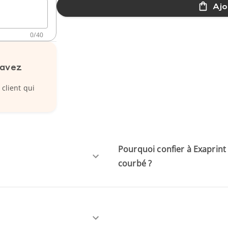
Ajo
0
/
40
 avez
 client qui
Pourquoi confier à Exaprint
courbé ?