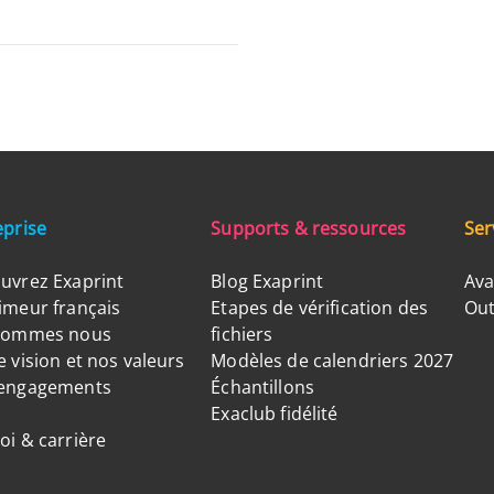
eprise
Supports & ressources
Ser
uvrez Exaprint
Blog Exaprint
Ava
imeur français
Etapes de vérification des
Out
sommes nous
fichiers
 vision et nos valeurs
Modèles de calendriers 2027
engagements
Échantillons
Exaclub fidélité
oi & carrière