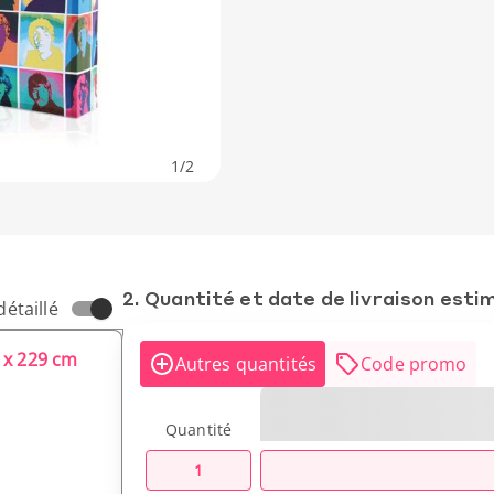
1
/
2
2. Quantité et date de livraison esti
détaillé
0 x 229 cm
Autres quantités
Code promo
Quantité
1