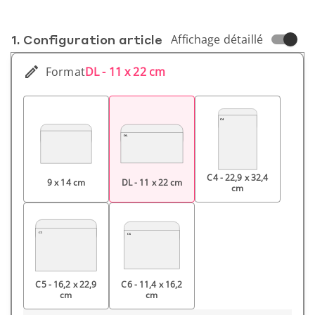
1. Conf­iguration article
Affichage détaillé
Format
DL - 11 x 22 cm
C4 - 22,9 x 32,4
9 x 14 cm
DL - 11 x 22 cm
cm
C5 - 16,2 x 22,9
C6 - 11,4 x 16,2
cm
cm