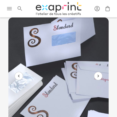
Exaprint
/
Papeterie
/
Enveloppes
/
Enveloppe
personnalisées
standard