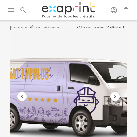
Exaprint
/
Étiquettes et
/
Marquages
/
Adhésif
stickers
véhicules
véhicule
personnalisés