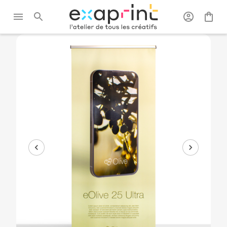
Exaprint
/
Affichage
/
Roll
/
Tous les roll
publicitaire
ups
ups