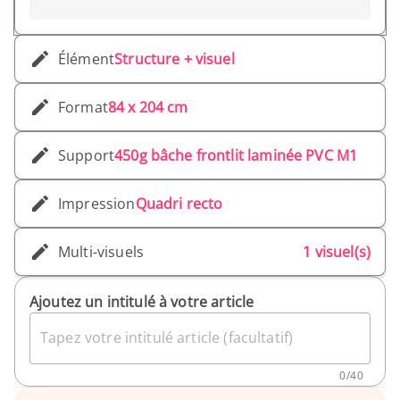
Élément
Structure + visuel
Format
84 x 204 cm
Support
450g bâche frontlit laminée PVC M1
Impression
Quadri recto
Multi-visuels
1 visuel(s)
Ajoutez un intitulé à votre article
Tapez votre intitulé article (facultatif)
0
/
40