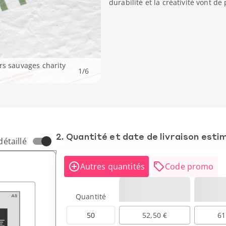
durabilité et la créativité vont de 
rs sauvages charity
1
/
6
2. Quantité et date de livraison esti
détaillé
Autres quantités
Code promo
Quantité
50
52,50 €
61