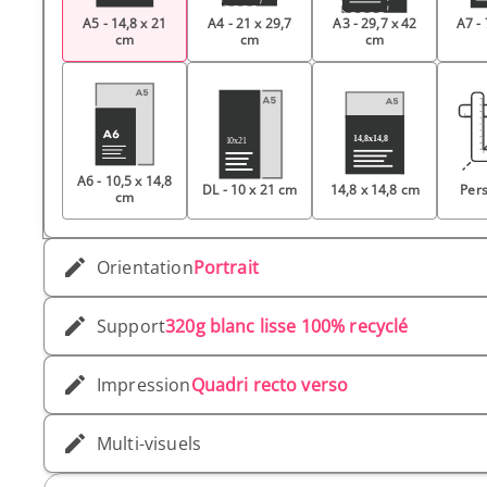
A5 - 14,8 x 21
A4 - 21 x 29,7
A3 - 29,7 x 42
A7 - 
cm
cm
cm
A6 - 10,5 x 14,8
DL - 10 x 21 cm
14,8 x 14,8 cm
Pers
cm
Orientation
Portrait
Support
320g blanc lisse 100% recyclé
Impression
Quadri recto verso
Multi-visuels