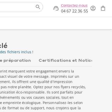
Contactez-nous
04 67 22 36 55
clé
des fichiers inclus !
de préparation
Certifications et Notices
xaprint marquent votre engagement envers la
mpact visuel de votre message. Imprimés sur un
ment, ils offrent une qualité d'impression
as notre planète. Optez pour nos flyers recyclés,
nication éco-responsable. Ils sont parfaits pour
événements ou vos causes sociales, tout en
re empreinte écologique. Personnalisez-les selon
s de format ou de support, nous croyons que la