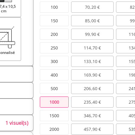
7,4 x 10,5
100
70,20 €
82
cm
150
85,00 €
99
200
99,90 €
11
250
114,70 €
13
onnalisé
300
133,10 €
15
400
169,90 €
19
500
206,60 €
24
1000
235,40 €
27
1500
346,70 €
40
1 visuel(s)
2000
457,90 €
53