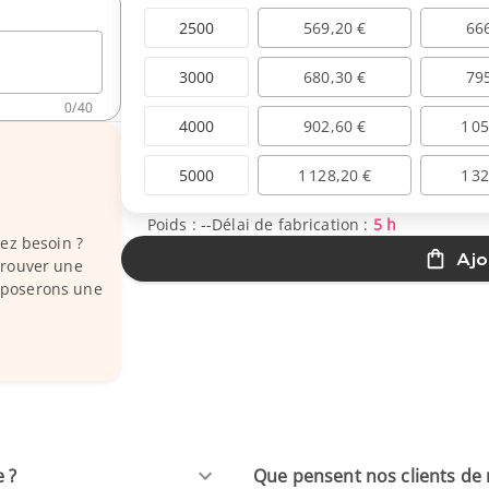
2500
569,20 €
66
3000
680,30 €
79
0
/
40
4000
902,60 €
1 0
5000
1 128,20 €
1 3
Poids :
--
Délai de fabrication :
5 h
vez besoin ?
Ajo
trouver une
oposerons une
e ?
Que pensent nos clients de 