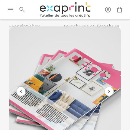
Exaprint
/
Flyer,
/
Brochures et
/
Brochure
brochure et
catalogues
agrafée
dépliant