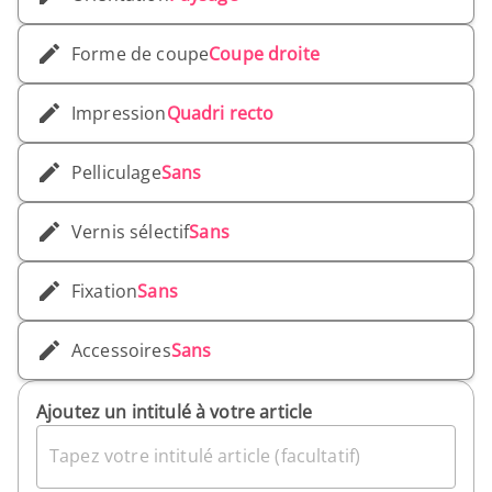
Forme de coupe
Coupe droite
Impression
Quadri recto
Pelliculage
Sans
Vernis sélectif
Sans
Fixation
Sans
Accessoires
Sans
Ajoutez un intitulé à votre article
Tapez votre intitulé article (facultatif)