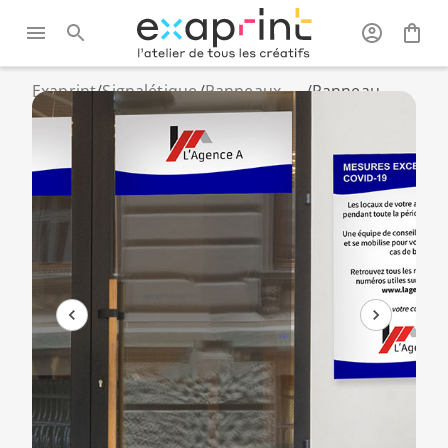
Exaprint
/
Signalétique
/
Panneaux
/
Panneau
et grand
publicitaires
aluminium /
format
rigides
Dibond®