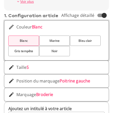
collaborateurs et affirmer une identité
Poids unitaire: 130 gr
Voir plus
professionnelle haut de gamme.
1. Conf­iguration article
Affichage détaillé
Couleur
Blanc
Blanc
Marine
Bleu clair
Gris tempête
Noir
Taille
S
Position du marquage
Poitrine gauche
Marquage
Broderie
Ajoutez un intitulé à votre article