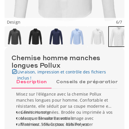
Design
6
/
7
Chemise homme manches
longues Pollux
Livraison, impression et contrôle des fichiers
inclus !
Description
Conseils de préparation
Misez sur l’élégance avec la chemise Pollux
manches longues pour homme. Confortable et
résistante, elle séduit par sa coupe moderne et
ses finitions soignées. Brodée ou imprimée à vos
Genre: Homme
couleurs, elle valorise votre image avec
Marque: Elevate Essentials
raffinement. Idéale pour habiller vos
Matériau: 55% Cotton, 45% Polyester