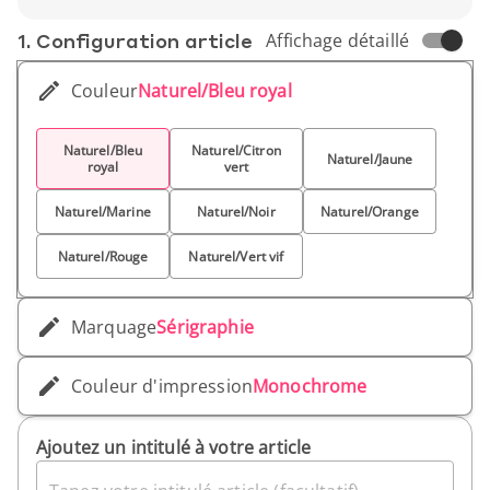
mettant en avant votre engagement écologique.
Votre tote bag est réalisé en coton, et il possède
1. Conf­iguration article
Affichage détaillé
deux anses dont vous pourrez choisir la couleur,
parmi 9 teintes différentes. Portez-le sur vos
Couleur
Naturel/Bleu royal
épaules, et faites-vous de la pub pendant vos
sorties !
Naturel/Bleu
Naturel/Citron
Naturel/Jaune
royal
vert
Naturel/Marine
Naturel/Noir
Naturel/Orange
Naturel/Rouge
Naturel/Vert vif
Marquage
Sérigraphie
Couleur d'impression
Monochrome
Ajoutez un intitulé à votre article