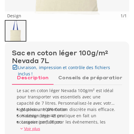
Design
1
/
1
Sac en coton léger 100g/m²
Nevada 7L
Livraison, impression et contrôle des fichiers
inclus !
Description
Conseils de préparation
Le sac en coton léger Nevada 100g/m² est idéal
pour transporter vos essentiels avec une
capacité de 7 litres. Personnalisez-le avec votre
logo pour une promotion discrète mais efficace.
Matériau: 100% Coton
Son design léger et pratique en fait un
Hauteur (cm): 42 cm
accessoire parfait pour les événements, les
Largeur (cm): 38 cm
courses ou les sorties quotidiennes, tout en
Poids unitaire: 49 g
Voir plus