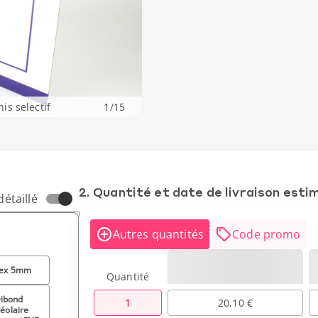
s selectif
1
/
15
2. Quantité et date de livraison esti
détaillé
Autres quantités
Code promo
rex 5mm
Quantité
ibond
1
20,10 €
véolaire