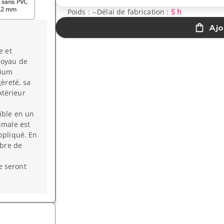
 sans PVC
,2 mm
Poids :
--
Délai de fabrication :
5 h
Ajo
 et
noyau de
nium
gèreté, sa
extérieur
ible en un
imale est
ppliqué. En
mbre de
e seront