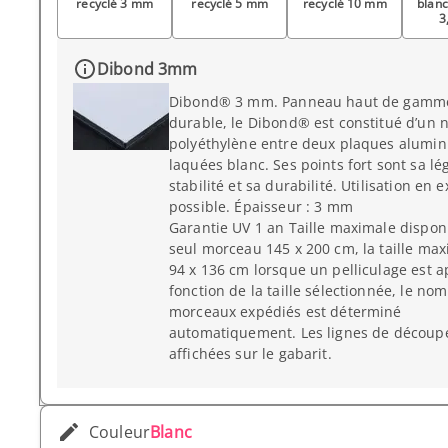
recyclé 3 mm
recyclé 5 mm
recyclé 10 mm
blanc
3
Dibond 3mm
Dibond® 3 mm. Panneau haut de gamme
durable, le Dibond® est constitué d’un 
polyéthylène entre deux plaques alumi
laquées blanc. Ses points fort sont sa lé
stabilité et sa durabilité. Utilisation en 
possible. Épaisseur : 3 mm
Garantie UV 1 an Taille maximale dispon
seul morceau 145 x 200 cm, la taille max
94 x 136 cm lorsque un pelliculage est a
fonction de la taille sélectionnée, le no
morceaux expédiés est déterminé
automatiquement. Les lignes de découp
affichées sur le gabarit.
Couleur
Blanc