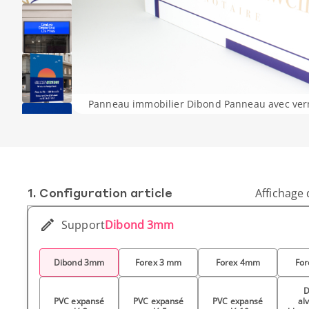
Panneau immobilier Dibond Panneau avec verni
1. Conf­iguration article
Affichage 
Support
Dibond 3mm
Dibond 3mm
Forex 3 mm
Forex 4mm
Fo
D
PVC expansé
PVC expansé
PVC expansé
al