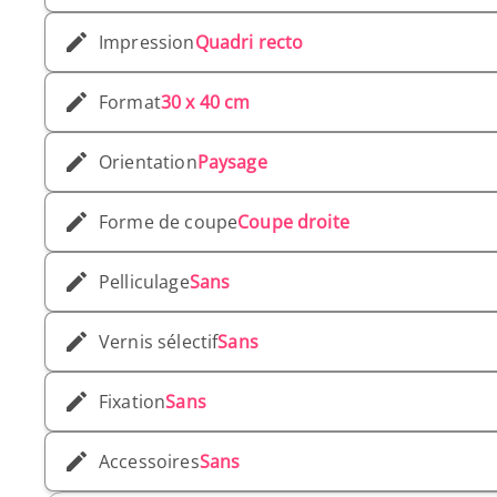
Impression
Quadri recto
Format
30 x 40 cm
Orientation
Paysage
Forme de coupe
Coupe droite
Pelliculage
Sans
Vernis sélectif
Sans
Fixation
Sans
Accessoires
Sans