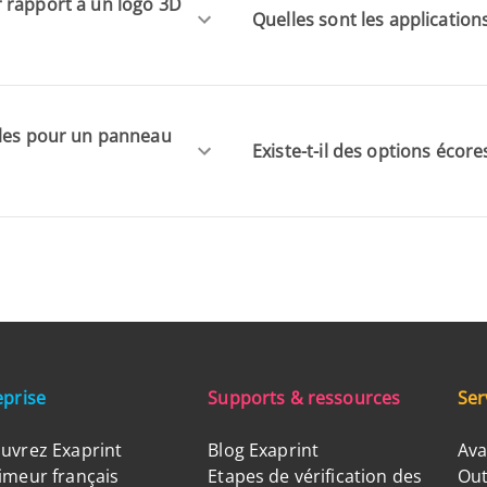
 rapport à un logo 3D
Quelles sont les applicatio
bles pour un panneau
Existe-t-il des options éco
eprise
Supports & ressources
Ser
uvrez Exaprint
Blog Exaprint
Ava
imeur français
Etapes de vérification des
Out