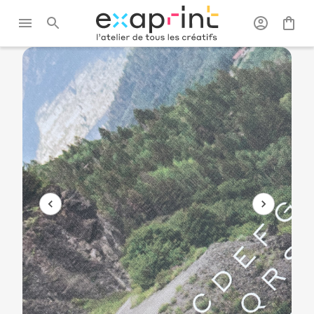
Exaprint
/
Signalétique et
/
Banderoles
/
Banderole
grand format
publicitaires
double face