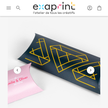
Exaprint
/
Packaging
/
Packagings
/
Boîte
personnalisé
produits
berlingot