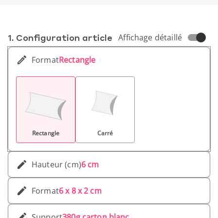
1. Conf­iguration article
Affichage détaillé
Format
Rectangle
Rectangle
Carré
Hauteur (cm)
6 cm
Format
6 x 8 x 2 cm
Support
380g carton blanc