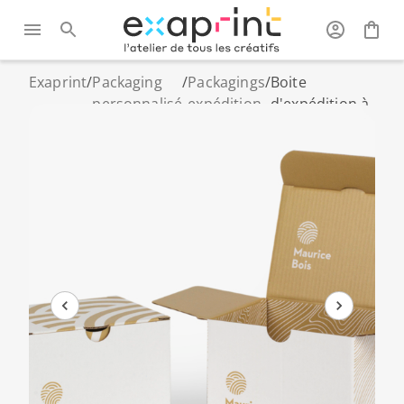
Exaprint
/
Packaging
/
Packagings
/
Boite
personnalisé
expédition
d'expédition à
fond semi
automatique