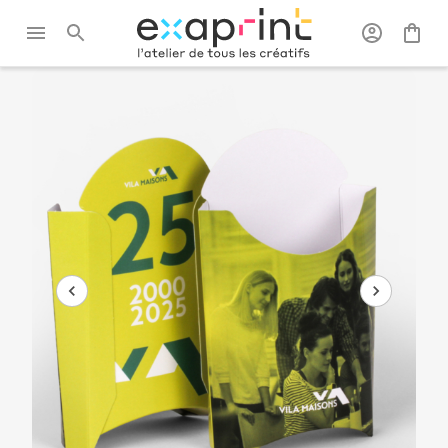
Exaprint
/
Packaging
/
Packagings
/
Etui
personnalisé
alimentaire
frites