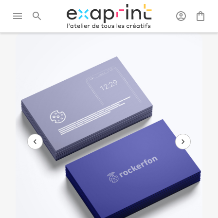
Exaprint
/
La
/
Cartes de
/
Carte de visite
carterie
visite
papier classique