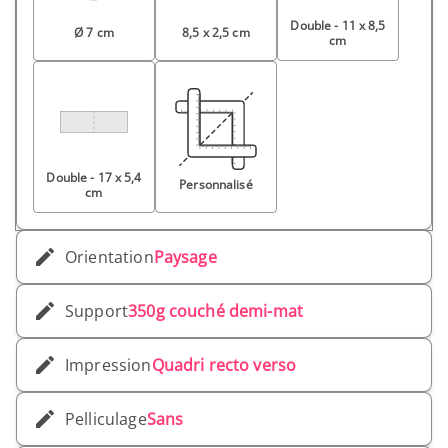
Double - 11 x 8,5
Ø 7 cm
8,5 x 2,5 cm
cm
Double - 17 x 5,4
Personnalisé
cm
Orientation
Paysage
Support
350g couché demi-mat
Impression
Quadri recto verso
Pelliculage
Sans