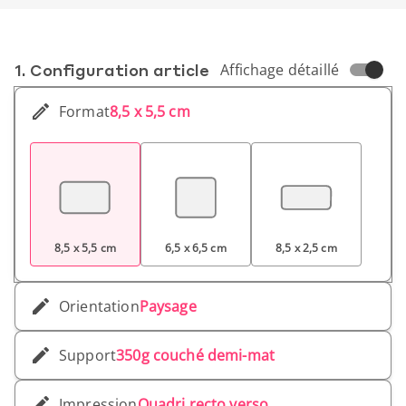
1. Conf­iguration article
Affichage détaillé
Format
8,5 x 5,5 cm
8,5 x 5,5 cm
6,5 x 6,5 cm
8,5 x 2,5 cm
Orientation
Paysage
Support
350g couché demi-mat
Impression
Quadri recto verso