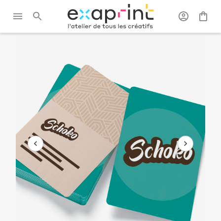
Exaprint
/
La
/
Cartes de
/
Carte de visite
carterie
visite
coins ronds