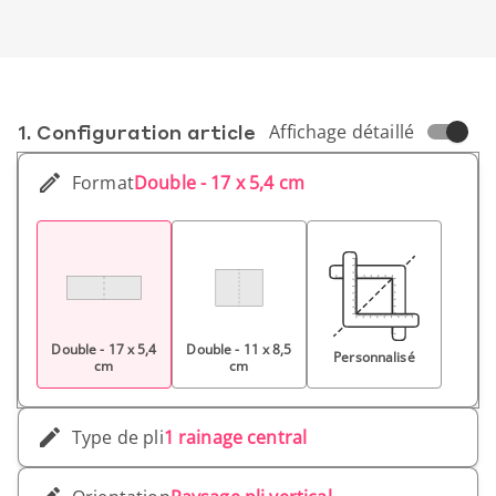
1. Conf­iguration article
Affichage détaillé
Format
Double - 17 x 5,4 cm
Double - 17 x 5,4
Double - 11 x 8,5
Personnalisé
cm
cm
Type de pli
1 rainage central