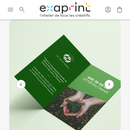
Exaprint
/
La
/
Cartes de
/
Carte de visite
carterie
visite
double