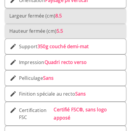
Orientation
Paysage pli vertical
Largeur fermée (cm)
8.5
Hauteur fermée (cm)
5.5
Support
350g couché demi-mat
Impression
Quadri recto verso
Pelliculage
Sans
Finition spéciale au recto
Sans
Certifié FSC®, sans logo
Certification
FSC
apposé