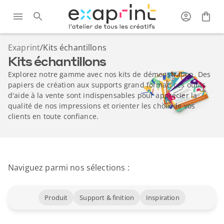
Exaprint
/
Kits échantillons
Kits échantillons
Explorez notre gamme avec nos kits de démonstration. Des
papiers de création aux supports grand format, ces outils
d'aide à la vente sont indispensables pour apprécier la
qualité de nos impressions et orienter les choix de vos
clients en toute confiance.
Naviguez parmi nos sélections :
Produit
Support & finition
Inspiration