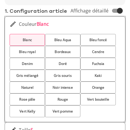
Poids unitaire : 125 g
1. Conf­iguration article
Affichage détaillé
Couleur
Blanc
Blanc
Bleu Aqua
Bleu foncé
Bleu royal
Bordeaux
Cendre
Denim
Doré
Fuchsia
Gris mélangé
Gris souris
Kaki
Naturel
Noir intense
Orange
Rose pâle
Rouge
Vert bouteille
Vert Kelly
Vert pomme