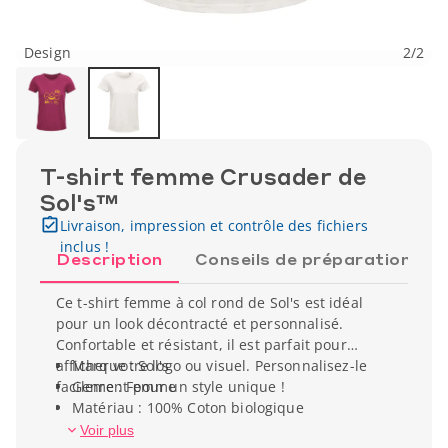
Design
2
/
2
T-shirt femme Crusader de
Sol's™
Livraison, impression et contrôle des fichiers
inclus !
Description
Conseils de préparation
Ce t-shirt femme à col rond de Sol's est idéal
pour un look décontracté et personnalisé.
Confortable et résistant, il est parfait pour
afficher votre logo ou visuel. Personnalisez-le
Marque : Sol's
facilement pour un style unique !
Genre : Femme
Matériau : 100% Coton biologique
Type de manche : Manche courte
Voir plus