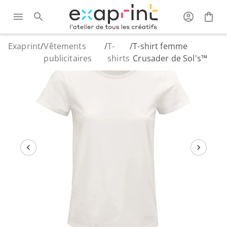
Exaprint
/
Vêtements
/
T-
/
T-shirt femme
publicitaires
shirts
Crusader de Sol's™