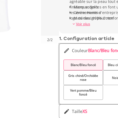
agréable sur la peau tout e
finitions soignées en font
Marque: Sol's
les événements d'entrepris
Genre: Homme
logo ou design pour renfo
Matériau: 100% Coton
gamme de tailles et de cou
Type de manche: Manch
Voir plus
1. Conf­iguration article
2
/
2
Couleur
Blanc/Bleu fon
Blanc/Bleu foncé
Bleu c
Gris chiné/Orchidée
Noir
rose
Vert pomme/Bleu
foncé
Taille
XS