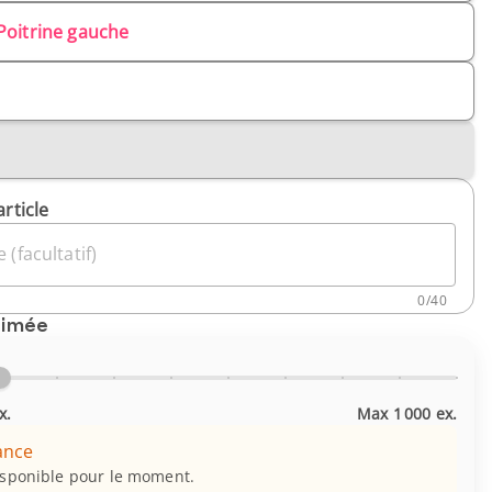
Poitrine gauche
article
 (facultatif)
0
/
40
timée
x.
Max 1 000 ex.
ance
isponible pour le moment.