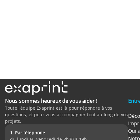
Nous sommes heureux de vous aider !
Entr
Toute l’équipe Exaprint est là pour répondre à vos
questions, et pour vous accompagner tout au long de vos
Déco
projets.
Impr
Qui 
1. Par téléphone
Notre
du lundi au vendredi de 8h30 à 19h