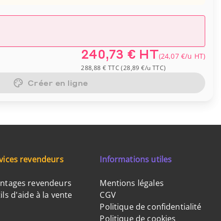
240,73 €
HT
(
24,07 €
/u
HT
)
288,88 €
TTC
(
28,89 €
/u
TTC
)
Créer en ligne
vices revendeurs
Informations utiles
ntages revendeurs
Mentions légales
ils d'aide à la vente
CGV
Politique de confidentialité
Politique de cookies