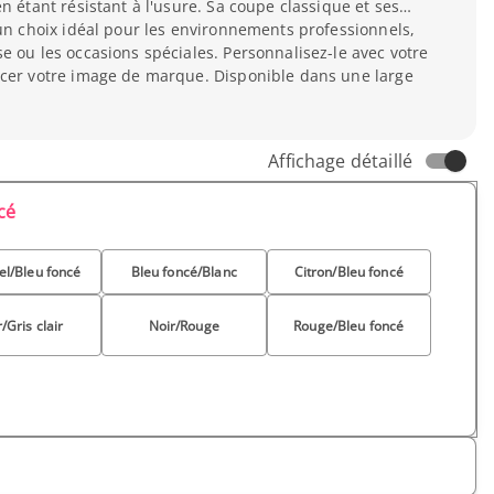
n étant résistant à l'usure. Sa coupe classique et ses
 un choix idéal pour les environnements professionnels,
e ou les occasions spéciales. Personnalisez-le avec votre
rcer votre image de marque. Disponible dans une large
leurs. Un choix sûr pour un look soigné et professionnel.
e courte
Affichage détaillé
cé
iel/Bleu foncé
Bleu foncé/Blanc
Citron/Bleu foncé
/Gris clair
Noir/Rouge
Rouge/Bleu foncé