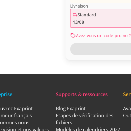
Livraison
Standard
13/08
Avez-vous un code promo ?
eprise
Supports & ressources
Ser
uvrez Exaprint
Blog Exaprint
Ava
imeur français
Etapes de vérification des
Out
sommes nous
fichiers
 vision et nos valeurs
Modèles de calendriers 2027