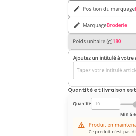
Position du marquage
Marquage
Broderie
Poids unitaire (g)
180
Ajoutez un intitulé à votre 
Tapez votre intitulé article
Quantité et livraison es
Quantité
Min 5 e
Produit en mainten
Ce produit n'est pas d