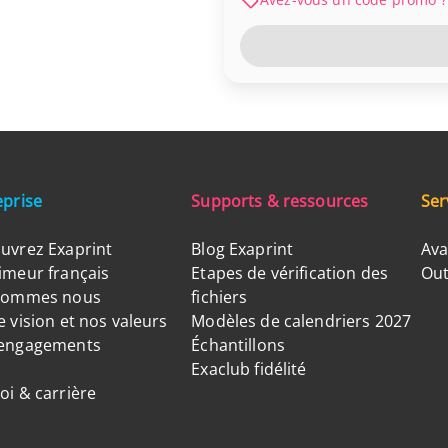
eprise
Supports & ressources
Ser
uvrez Exaprint
Blog Exaprint
Ava
imeur français
Etapes de vérification des
Out
sommes nous
fichiers
 vision et nos valeurs
Modèles de calendriers 2027
engagements
Échantillons
Exaclub fidélité
oi & carrière