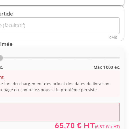
article
 (facultatif)
0
/
40
timée
x.
Max 1 000 ex.
nt
e lors du chargement des prix et des dates de livraison.
a page ou contactez-nous si le problème persiste.
65,70 €
HT
(
6,57 €
/u
HT
)