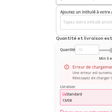
Ajoutez un intitulé à votre 
Tapez votre intitulé article
Quantité et livraison es
Quantité
Min 5 e
Erreur de chargeme
Une erreur est survenu
Réessayez de charger l
Livraison
Standard
13/08
Avez-vous un code promo ?