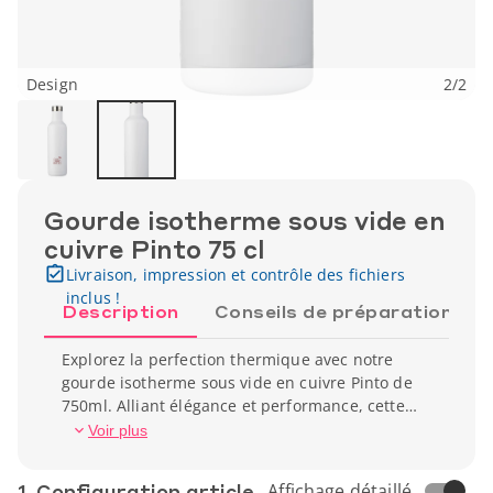
Design
2
/
2
Gourde isotherme sous vide en
cuivre Pinto 75 cl
Livraison, impression et contrôle des fichiers
inclus !
Description
Conseils de préparation
Explorez la perfection thermique avec notre
gourde isotherme sous vide en cuivre Pinto de
750ml. Alliant élégance et performance, cette
bouteille garde vos boissons chaudes pendant
Voir plus
12 heures ou froides pendant 48 heures. Son
revêtement en cuivre ajoute une touche de
1. Conf­iguration article
Affichage détaillé