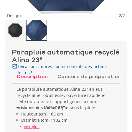
Design
2
/
2
Parapluie automatique recyclé
Alina 23"
Livraison, impression et contrôle des fichiers
inclus !
Description
Conseils de préparation
Le parapluie automatique Alina 23" en PET
recyclé allie robustesse, ouverture rapide et
style durable. Un support généreux pour
promouvoir votre marque sous la pluie.
Matériau : 100% RPET
Hauteur (cm) : 85 cm
Diamètre (cm) : 102 cm
Poids unitaire : 390 g
Voir plus