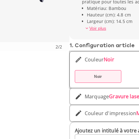
pratique pour toutes les ac
Matériau: Bambou
Hauteur (cm): 4.8 cm
Largeur (cm): 14.5 cm
Poids unitaire: 0.25 gr
Voir plus
1. Conf­iguration article
2
/
2
Couleur
Noir
Noir
Marquage
Gravure las
Couleur d'impression
Ajoutez un intitulé à votre 