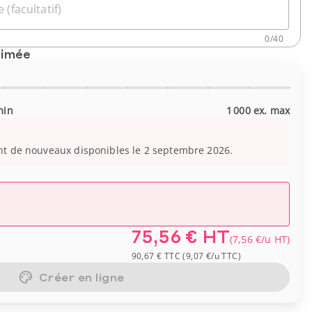
 (facultatif)
0
/
40
timée
min
1 000 ex. max
e
nt de nouveaux disponibles le 2 septembre 2026.
75,56 €
HT
(
7,56 €
/u
HT
)
90,67 €
TTC
(
9,07 €
/u
TTC
)
Créer en ligne