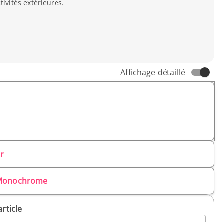
tivités extérieures.
Affichage détaillé
er
Monochrome
article