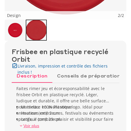
Design
2
/
2
Frisbee en plastique recyclé
Orbit
Livraison, impression et contrôle des fichiers
inclus !
Description
Conseils de préparation
Faites rimer jeu et écoresponsabilité avec le
frisbee Orbit en plastique recyclé. Léger,
ludique et durable, il offre une belle surface
pour mettre en avant votre logo. Idéal pour
Matériau: 100% Plastique
animations extérieures, festivals ou événements
Hauteur (cm): 2 cm
sportifs, il combine plaisir et visibilité pour faire
Largeur (cm): 23 cm
voler haut votre image de marque.
Poids unitaire: 74 g
Voir plus