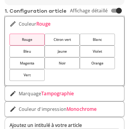
1. Conf­iguration article
Affichage détaillé
Couleur
Rouge
Rouge
Citron vert
Blanc
Bleu
Jaune
Violet
Magenta
Noir
Orange
Vert
Marquage
Tampographie
Couleur d'impression
Monochrome
Ajoutez un intitulé à votre article