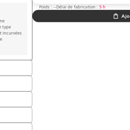
Poids :
--
Délai de fabrication :
5 h
Ajo
une
e type
t incurvées
ée