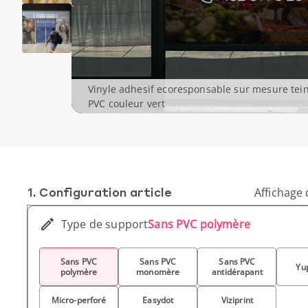
Vinyle adhesif ecoresponsable sur mesure tei
PVC couleur vert
1. Conf­iguration article
Affichage 
Type de support
Sans PVC polymère
Sans PVC
Sans PVC
Sans PVC
Yu
polymère
monomère
antidérapant
Micro-perforé
Easydot
Viziprint