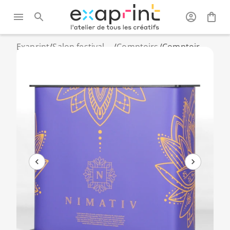
Exaprint
/
Salon festival
/
Comptoirs
/
Comptoir
et évènements
d'accueil
rectangle
PVC