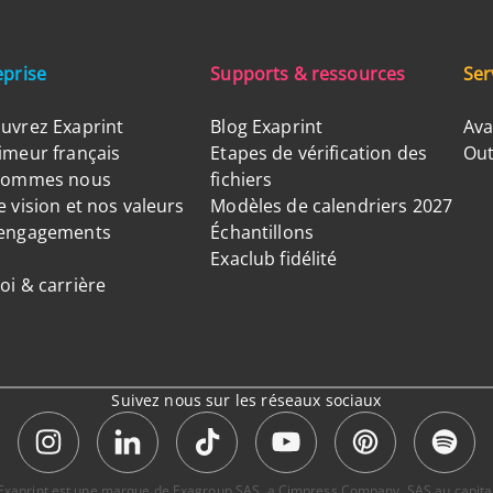
eprise
Supports & ressources
Ser
uvrez Exaprint
Blog Exaprint
Ava
imeur français
Etapes de vérification des
Out
sommes nous
fichiers
 vision et nos valeurs
Modèles de calendriers 2027
engagements
Échantillons
Exaclub fidélité
oi & carrière
Suivez nous sur les réseaux sociaux
e. Exaprint est une marque de Exagroup SAS, a Cimpress Company. SAS au capital