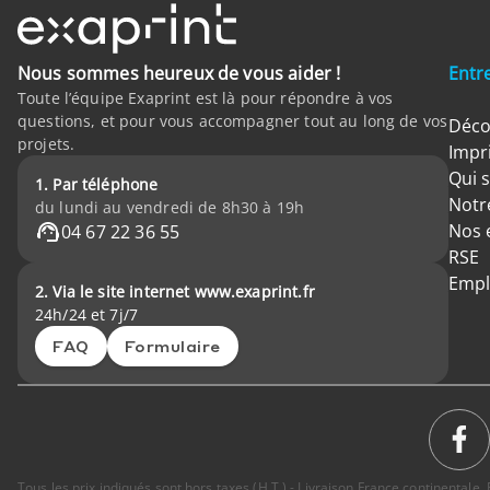
Nous sommes heureux de vous aider !
Entr
Toute l’équipe Exaprint est là pour répondre à vos
questions, et pour vous accompagner tout au long de vos
Déco
projets.
Impr
Qui 
1. Par téléphone
Notre
du lundi au vendredi de 8h30 à 19h
Nos 
04 67 22 36 55
RSE
Empl
2. Via le site internet www.exaprint.fr
24h/24 et 7j/7
FAQ
Formulaire
Tous les prix indiqués sont hors taxes (H.T.) - Livraison France continental