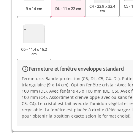
C4 - 22,9 x 32,4
C5 - 
9 x 14 cm
DL - 11 x 22 cm
cm
C6 - 11,4 x 16,2
cm
Fermeture et fenêtre enveloppe standard
Fermeture: Bande protection (C6, DL, C5, C4, DL). Pat
triangulaire (9 x 14 cm). Option fenêtre cristal: Avec fe
100 mm (DL). Avec fenêtre 45 x 100 mm (DL, C5). Avec f
100 mm (C4). Assortiment d'enveloppe avec ou sans fe
C5, C4). Le cristal est fait avec de l'amidon végétal et e
recyclable. La fenêtre est placée à droite (téléchargez 
pour obtenir la position exacte selon le format choisi).