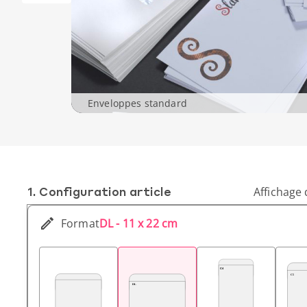
Enveloppes standard
1. Conf­iguration article
Affichage 
Format
DL - 11 x 22 cm