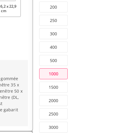
16,2 x 22,9
200
cm
250
300
400
500
1000
te gommée
nêtre 35 x
1500
enêtre 50 x
nêtre (DL,
2000
st
le gabarit
2500
3000