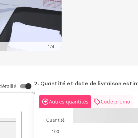
1
/
4
2. Quantité et date de livraison esti
détaillé
Autres quantités
Code promo
Quantité
100