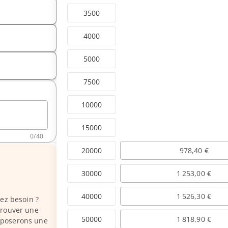
3500
4000
5000
7500
10000
15000
0
/
40
20000
978,40 €
30000
1 253,00 €
40000
1 526,30 €
vez besoin ?
trouver une
50000
1 818,90 €
oposerons une