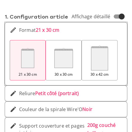
1. Conf­iguration article
Affichage détaillé
Format
21 x 30 cm
21 x 30 cm
30 x 30 cm
30 x 42 cm
Reliure
Petit côté (portrait)
Couleur de la spirale Wire'O
Noir
200g couché
Support couverture et pages