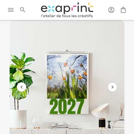
Exaprint
/
Papeterie
/
Calendriers
/
Calendrier
publicitaires
mural à spirale