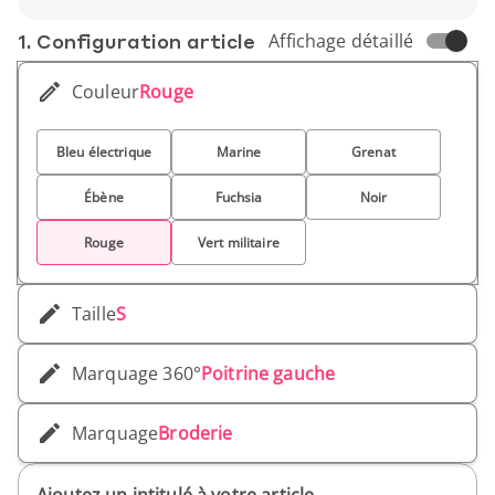
1. Conf­iguration article
Affichage détaillé
Couleur
Rouge
Bleu électrique
Marine
Grenat
Ébène
Fuchsia
Noir
Rouge
Vert militaire
Taille
S
Marquage 360°
Poitrine gauche
Marquage
Broderie