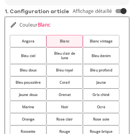
Poids unitaire : 680 g
1. Conf­iguration article
Affichage détaillé
Couleur
Blanc
Angora
Blanc
Blanc vintage
Bleu clair de
Bleu ciel
Bleu denim
lune
Bleu doux
Bleu royal
Bleu profond
Bleu poussière
Corail
Jaune
Jaune doux
Grenat
Gris chiné
Marine
Noir
Ocre
Orange
Rose clair
Rose soie
Rossette
Rouge
Rouge brique