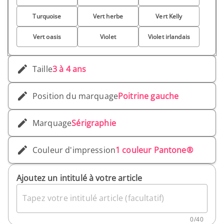
Turquoise
Vert herbe
Vert Kelly
Vert oasis
Violet
Violet irlandais
Taille
3 à 4 ans
Position du marquage
Poitrine gauche
Marquage
Sérigraphie
Couleur d'impression
1 couleur Pantone®
Ajoutez un intitulé à votre article
Tapez votre intitulé article (facultatif)
0
/
40