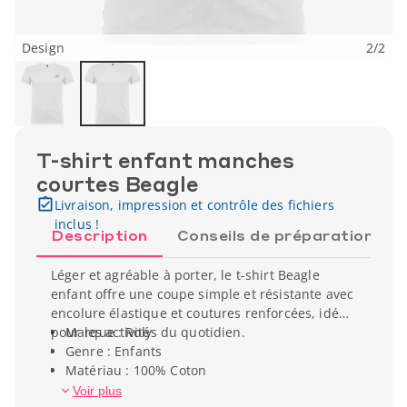
Design
2
/
2
T-shirt enfant manches
courtes Beagle
Livraison, impression et contrôle des fichiers
inclus !
Description
Conseils de préparation
Léger et agréable à porter, le t-shirt Beagle
enfant offre une coupe simple et résistante avec
encolure élastique et coutures renforcées, idéal
pour les activités du quotidien.
Marque : Roly
Genre : Enfants
Matériau : 100% Coton
Type de manche : Manche courte
Voir plus