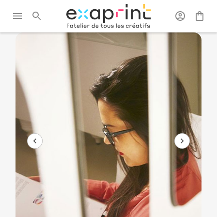
Exaprint
/
Signalétique et
/
Lettre et
/
Lettre et
grand format
logo 3D
logo miroir