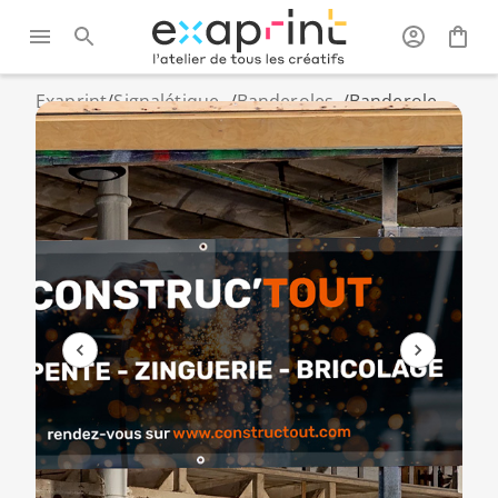
Exaprint
/
Signalétique
/
Banderoles
/
Banderole
et grand
publicitaires
XXL grand
format
format