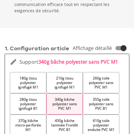
communication efficace tout en respectant les
exigences de sécurité.
1. Conf­iguration article
Affichage détaillé
Support
340g bâche polyester sans PVC M1
180g tissu
210g tissu
260g toile
polyester
polyester
polyester sans
ignifugé M1
ignifugé M1
PVC M1
280g tissu
340g bâche
355g toile
polyester
polyester sans
polyester sans
ignifugé B1
PVC M1
PVC B1
370g bâche
450g bâche
610g toile
micro-perforée
laminée Frontlit
polyester
M1
PVC B1
enduite PVC M1