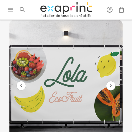
Exaprint
/
Signalétique et
/
Banderoles
/
Banderole
grand format
publicitaires
ignifugée