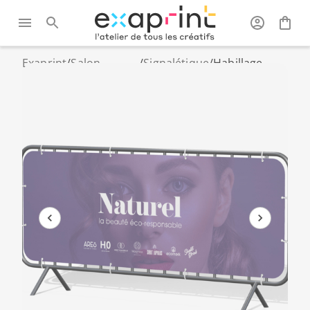
Exaprint
/
Salon
/
Signalétique
/
Habillage
festival et
extérieure
barrière type
évènements
Vauban