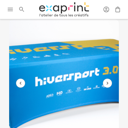
Exaprint
/
Salon festival et
/
Mobiliers
/
Table
évènements
de stand
pliante