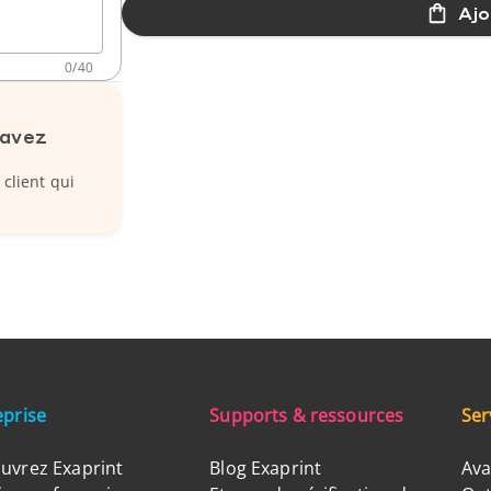
Ajo
0
/
40
 avez
 client qui
eprise
Supports & ressources
Ser
uvrez Exaprint
Blog Exaprint
Ava