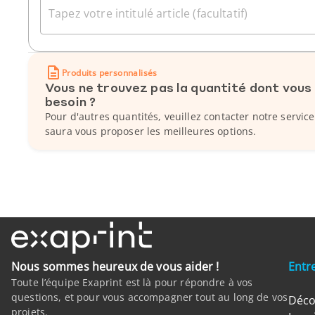
Tapez votre intitulé article (facultatif)
Produits personnalisés
Vous ne trouvez pas la quantité dont vous
besoin ?
Pour d'autres quantités, veuillez contacter notre service
saura vous proposer les meilleures options.
Nous sommes heureux de vous aider !
Entr
Toute l’équipe Exaprint est là pour répondre à vos
questions, et pour vous accompagner tout au long de vos
Déco
projets.