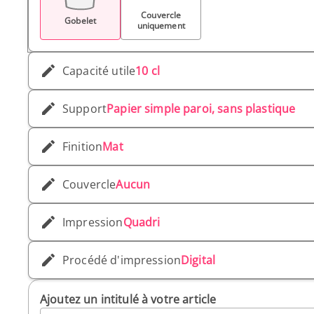
Couvercle
Gobelet
uniquement
Capacité utile
10 cl
Support
Papier simple paroi, sans plastique
Finition
Mat
Couvercle
Aucun
Impression
Quadri
Procédé d'impression
Digital
Ajoutez un intitulé à votre article