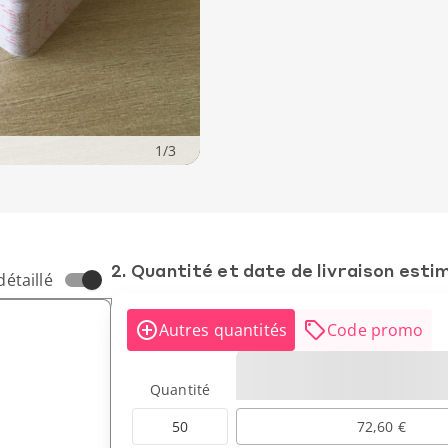
1
/
3
2. Quantité et date de livraison esti
détaillé
Autres quantités
Code promo
Quantité
50
72,60 €