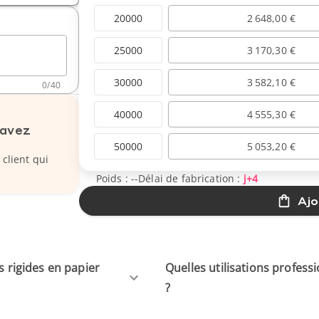
20000
2 648,00 €
25000
3 170,30 €
30000
3 582,10 €
0
/
40
40000
4 555,30 €
 avez
50000
5 053,20 €
 client qui
Poids :
--
Délai de fabrication :
j+4
Ajo
s rigides en papier
Quelles utilisations profess
?