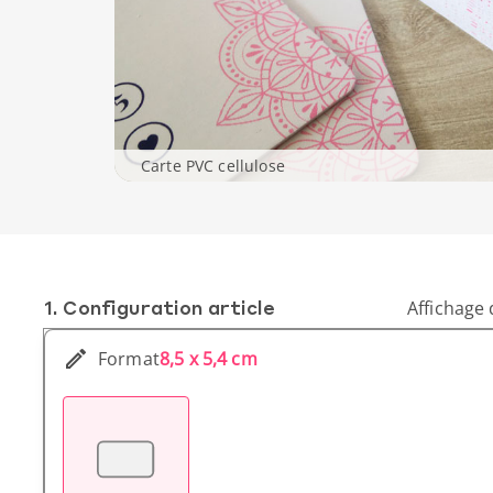
Carte PVC cellulose
1. Conf­iguration article
Affichage 
Format
8,5 x 5,4 cm