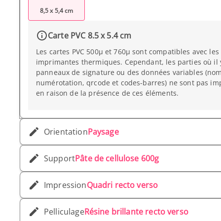
8,5 x 5,4 cm
Carte PVC 8.5 x 5.4 cm
Les cartes PVC 500µ et 760µ sont compatibles avec les
imprimantes thermiques. Cependant, les parties où il 
panneaux de signature ou des données variables (nom
numérotation, qrcode et codes-barres) ne sont pas im
en raison de la présence de ces éléments.
Orientation
Paysage
Support
Pâte de cellulose 600g
Impression
Quadri recto verso
Pelliculage
Résine brillante recto verso