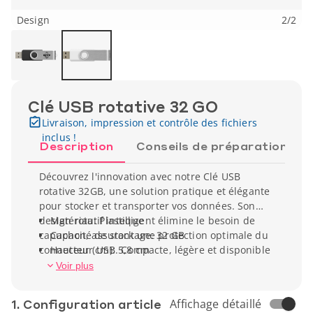
Design
2
/
2
Clé USB rotative 32 GO
Livraison, impression et contrôle des fichiers
inclus !
Description
Conseils de préparation
Découvrez l'innovation avec notre Clé USB
rotative 32GB, une solution pratique et élégante
pour stocker et transporter vos données. Son
design rotatif intelligent élimine le besoin de
Matériau: Plastique
capuchon, assurant une protection optimale du
Capacité de stockage: 32 GB
connecteur USB. Compacte, légère et disponible
Hauteur (cm): 5,8 cm
dans différentes capacités, cette clé USB 32GB
Largeur (cm): 1,9 cm
Voir plus
est l'accessoire idéal pour les professionnels en
Poids unitaire: 8 g
déplacement. Personnalisez-la pour un gadget
1. Conf­iguration article
Affichage détaillé
technologique à votre image, combinant