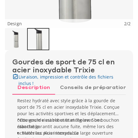
Design
2
/
2
Gourdes de sport de 75 cl en
acier inoxydable Trixie
Livraison, impression et contrôle des fichiers
inclus !
Description
Conseils de préparation
Restez hydraté avec style grâce à la gourde de
sport de 75 cl en acier inoxydable Trixie. Conçue
pour les activités sportives et les déplacements,
cette gourde est robuste et légère. Son bouchon
*Couvercle vissable et étanche avec bec
étanche garantit aucune fuite, même lors des
rabattable
activités les plus intenses. La large ouverture
Matériau: Acier inoxydable